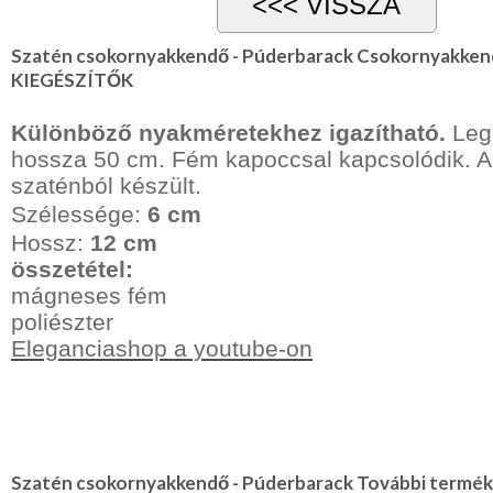
Lila
Piros
/
Szatén csokornyakkendő - Púderbarack Csokornyakkend
Bordó
KIEGÉSZÍTŐK
Zöld
/
Keki
Különböző nyakméretekhez igazítható.
Leg
Arany
hossza 50 cm. Fém kapoccsal kapcsolódik. A
/
Ezüst
szaténból készült.
Extra
Szélessége:
6 cm
méretek
Hossz:
12 cm
Karácsonyi
összetétel:
csomagolás
mágneses fém
NYARALÁSHOZ
poliészter
Eleganciashop a youtube-on
Unisex
termék
Szatén csokornyakkendő - Púderbarack További termék 