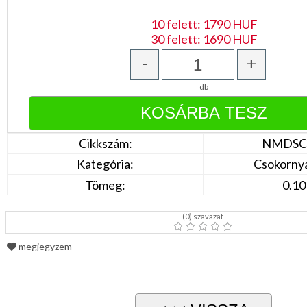
DÍSZDOBOZBAN
ESKÜVŐI
10 felett: 1790 HUF
KIEGÉSZÍTŐK
30 felett: 1690 HUF
GYÁSZ
-
+
TERMÉKEK
MUNKA-,FORMARUHA
db
Sárga
/
Cikkszám:
NMDSC
Narancs
Barna
Kategória:
Csokorny
/
Bézs
Tömeg:
0.10
Fehér
/
Ecru
(
0
) szavazat
Fekete
/
Grafit
megjegyzem
Kék
/
Türkíz
Rózsaszín
/