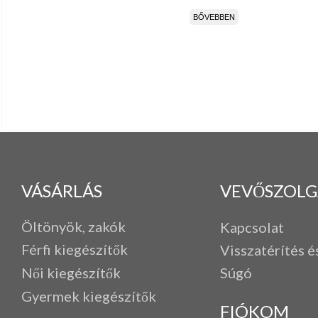
BŐVEBBEN
VÁSÁRLÁS
VEVŐSZOLG
Öltönyök, zakók
Kapcsolat
Férfi k
iegészítők
Visszatérítés é
Női kiegészítők
Súgó
Gyermek kiegészítők
FIÓKOM