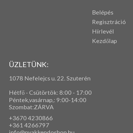
Belépés
Regisztráció
Hírlevél
Kezdőlap
ÜZLETÜNK:
1078 Nefelejcs u. 22. Szuterén
Hétfő - Csütörtök: 8:00 - 17:00
Péntek,vasárnap,
: 9
:00-14:00
Szombat:ZÁRVA
+3670 4230866
+361 4266797
info@nyakkendoshop.hu