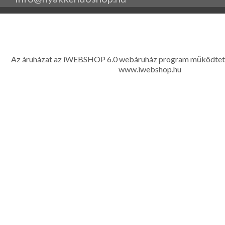
www.eleganciashop.hu - Az eleganciashop webáruház - igényes n
gyerek ruházati kiegészítők széles választékban, egyedi ny
készítése, hímzése, méretes öltönyök készítése nagyté
Az áruházat az iWEBSHOP 6.0 webáruház program működtet
www.iwebshop.hu