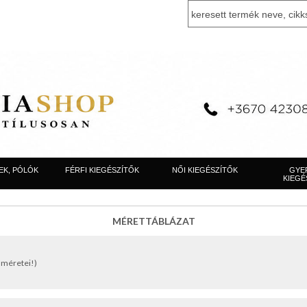
EK, PÓLÓK
FÉRFI KIEGÉSZÍTŐK
NŐI KIEGÉSZÍTŐK
GYE
KIEGÉ
MÉRETTÁBLÁZAT
 méretei!)