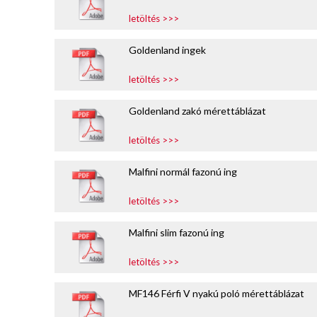
nyakkendő,
letöltés >>>
ing
készítés,
Goldenland ingek
hímzés
letöltés >>>
Nyakkendő
Goldenland zakó mérettáblázat
viselési
tudnivalók
letöltés >>>
Malfini normál fazonú ing
letöltés >>>
Malfini slim fazonú ing
letöltés >>>
MF146 Férfi V nyakú poló mérettáblázat