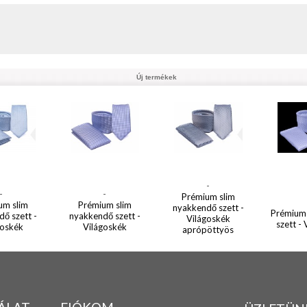
Új termékek
-
-
-
Prémium slim
um slim
Prémium slim
nyakkendő szett -
Prémium
ő szett -
nyakkendő szett -
Világoskék
szett -
goskék
Világoskék
aprópöttyös