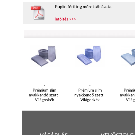
Puplin férfi ing mérettáblázata
letöltés >>>
-
-
Prémium slim
Prémium slim
Prémi
nyakkendő szett -
nyakkendő szett -
nyakkend
Világoskék
Világoskék
Vilá