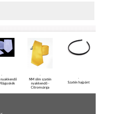
-
-
-
 nyakkendő
NM slim szatén
Szatén hajpánt
 Világoskék
nyakkendő -
Citromsárga