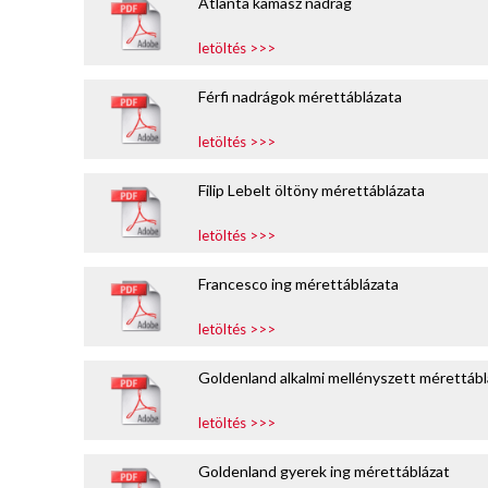
Atlanta kamasz nadrág
NAGYKERESKEDELEM
letöltés >>>
MÉRETTÁBLÁZAT
Férfi nadrágok mérettáblázata
MUNKA-
letöltés >>>
ÉS
Filip Lebelt öltöny mérettáblázata
FORMARUHA
letöltés >>>
DÍSZDOBOZOS
TERMÉKEK
Francesco ing mérettáblázata
MOST
letöltés >>>
ÉRKEZETT!
Goldenland alkalmi mellényszett mérettábl
BALLAGÁSRA
letöltés >>>
Egyedi
Goldenland gyerek ing mérettáblázat