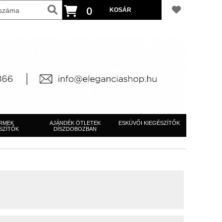
0
RMEK
AJÁNDÉK ÖTLETEK
ESKÜVŐI KIEGÉSZÍTŐK
SZÍTŐK
DÍSZDOBOZBAN