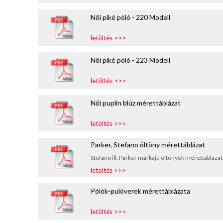
Női piké póló - 220 Modell
letöltés >>>
Női piké póló - 223 Modell
letöltés >>>
Női puplin blúz mérettáblázat
letöltés >>>
Parker, Stefano öltöny mérettáblázat
Stefano ill. Parker márkájú öltönyök mérettáblázat
letöltés >>>
Pólók-pulóverek mérettáblázata
letöltés >>>