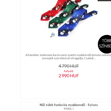
NAGYKERESKEDELEM
MÉRETTÁBLÁZAT
MUNKA-
ÉS
FORMARUHA
A hóember motívumú karácsonyi szatén nyakkendő minden advent
DÍSZDOBOZOS
ünnepek szerelmesét elragadja. Családi ...
TERMÉKEK
4 790
HUF
helyett
MOST
2 990
HUF
ÉRKEZETT!
BALLAGÁSRA
Egyedi
Női több funkciós nyakkendő - Szíves
870606_1