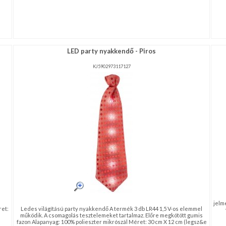
LED party nyakkendő - Piros
KJ5902973117127
jelm
ret:
Ledes világítású party nyakkendő A termék 3 db LR44 1,5 V-os elemmel
működik. A csomagolás tesztelemeket tartalmaz. Előre megkötött gumis
fazon Alapanyag: 100% polieszter mikrószál Méret: 30 cm X 12 cm (legsz&e