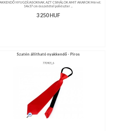
AKKENDŐ NYUGDÍJASOKNAK, AZT CSINÁLOK AMIT AKAROK Méret:
14x37 cm összetétel poliészter ...
3 250
HUF
Szatén állítható nyakkendő - Piros
770905_6