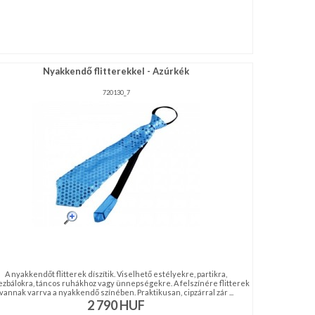
Nyakkendő flitterekkel - Azúrkék
720130_7
A nyakkendőt flitterek díszítik. Viselhető estélyekre, partikra,
ezbálokra, táncos ruhákhoz vagy ünnepségekre. A felszínére flitterek
vannak varrva a nyakkendő színében. Praktikusan, cipzárral zár ...
2 790
HUF