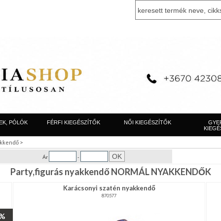
EK, PÓLÓK
FÉRFI KIEGÉSZÍTŐK
NŐI KIEGÉSZÍTŐK
GYE
KIEGÉ
>
yakkendő
Ár
-
Party,figurás nyakkendő NORMÁL NYAKKENDŐK
Karácsonyi szatén nyakkendő
870577
8%