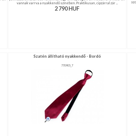
NY
vannak varrva a nyakkendő színében. Praktikusan, cipzárral zár ...
2 790
HUF
Szatén állítható nyakkendő - Bordó
770905_7