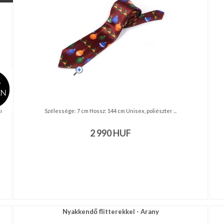
i
Szélessége: 7 cm Hossz: 144 cm Unisex, poliészter ...
2 990
HUF
Nyakkendő flitterekkel - Arany