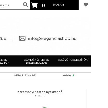
0
RMEK
AJÁNDÉK ÖTLETEK
ESKÜVŐI KIEGÉSZÍTŐK
SZÍTŐK
DÍSZDOBOZBAN
találatok: 22 => 1-22
oldalak:
1
Karácsonyi szatén nyakkendő
870577_1