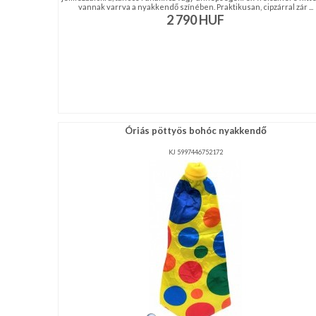
vannak varrva a nyakkendő színében. Praktikusan, cipzárral zár ...
2 790
HUF
Óriás pöttyös bohóc nyakkendő
KJ 5997446752172