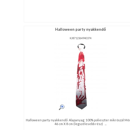
Halloween party nyakkendő
KJ8712364940374
Halloween party nyakkendő Alapanyag: 100% polieszter mikrószál Mé
46 cm X 8 cm (legszélesebb rész) ...