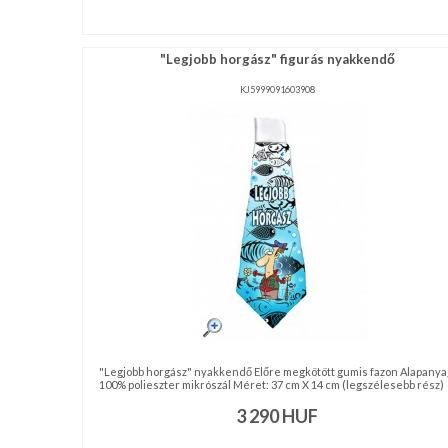
"Legjobb horgász" figurás nyakkendő
KJ5999091603908
"Legjobb horgász" nyakkendő Előre megkötött gumis fazon Alapanya
100% polieszter mikrószál Méret: 37 cm X 14 cm (legszélesebb rész) .
3 290
HUF