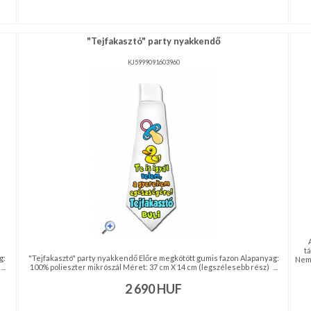
"Tejfakasztó" party nyakkendő
KJ5999091603960
t
g:
"Tejfakasztó" party nyakkendő Előre megkötött gumis fazon Alapanyag:
Nemc
..
100% polieszter mikrószál Méret: 37 cm X 14 cm (legszélesebb rész) ...
2 690
HUF