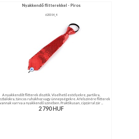
Nyakkendő flitterekkel - Piros
620014_4
A nyakkendőt flitterek díszítik. Viselhető estélyekre, partikra,
ezbálokra, táncos ruhákhoz vagy ünnepségekre. A felszínére flitterek
vannak varrva a nyakkendő színében. Praktikusan, cipzárral zár ...
2 790
HUF