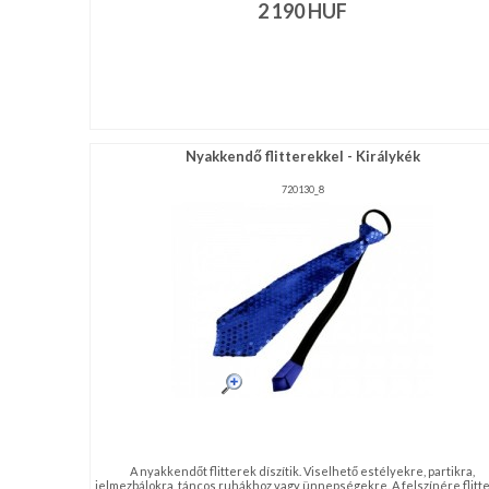
2 190
HUF
Nyakkendő flitterekkel - Királykék
720130_8
A nyakkendőt flitterek díszítik. Viselhető estélyekre, partikra,
jelmezbálokra, táncos ruhákhoz vagy ünnepségekre. A felszínére flitt