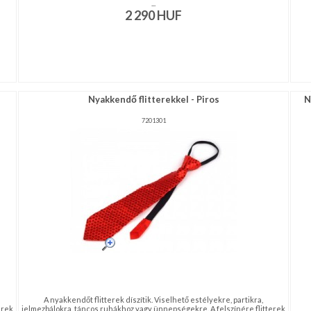
...
2 290
HUF
Nyakkendő flitterekkel - Piros
N
7201301
A nyakkendőt flitterek díszítik. Viselhető estélyekre, partikra,
erek
jelmezbálokra, táncos ruhákhoz vagy ünnepségekre. A felszínére flitterek