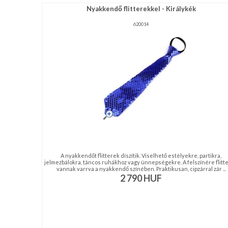
Nyakkendő flitterekkel - Királykék
620014
A nyakkendőt flitterek díszítik. Viselhető estélyekre, partikra,
jelmezbálokra, táncos ruhákhoz vagy ünnepségekre. A felszínére flitt
vannak varrva a nyakkendő színében. Praktikusan, cipzárral zár ...
2 790
HUF