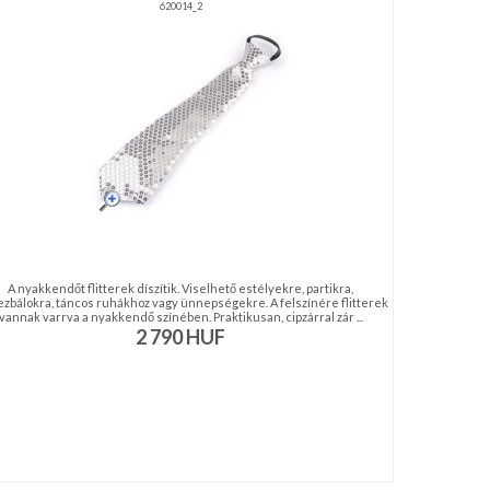
620014_2
A nyakkendőt flitterek díszítik. Viselhető estélyekre, partikra,
ezbálokra, táncos ruhákhoz vagy ünnepségekre. A felszínére flitterek
vannak varrva a nyakkendő színében. Praktikusan, cipzárral zár ...
2 790
HUF