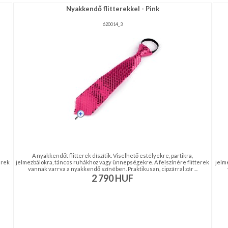
Nyakkendő flitterekkel - Pink
620014_3
A nyakkendőt flitterek díszítik. Viselhető estélyekre, partikra,
erek
jelmezbálokra, táncos ruhákhoz vagy ünnepségekre. A felszínére flitterek
jelm
vannak varrva a nyakkendő színében. Praktikusan, cipzárral zár ...
2 790
HUF