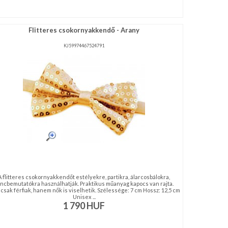
Flitteres csokornyakkendő - Arany
KJ59974467524791
A flitteres csokornyakkendőt estélyekre, partikra, álarcosbálokra,
áncbemutatókra használhatják. Praktikus műanyag kapocs van rajta.
sak férfiak, hanem nők is viselhetik. Szélessége: 7 cm Hossz: 12,5 cm
Unisex ...
1 790
HUF