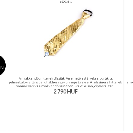
620014_1
A nyakkendőt flitterek díszítik. Viselhető estélyekre, partikra,
jelmezbálokra, táncos ruhákhoz vagy ünnepségekre. A felszínére flitterek
jelm
vannak varrva a nyakkendő színében. Praktikusan, cipzárral zár ...
2 790
HUF