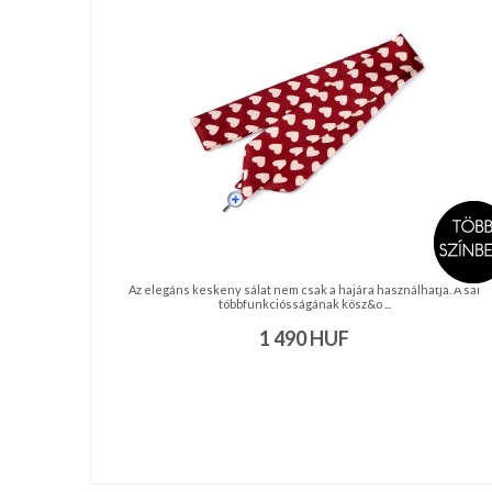
nyakkendő,
ing
készítés,
hímzés
Nyakkendő
viselési
tudnivalók
Az elegáns keskeny sálat nem csak a hajára használhatja. A sál
többfunkciósságának kösz&o ...
1 490
HUF