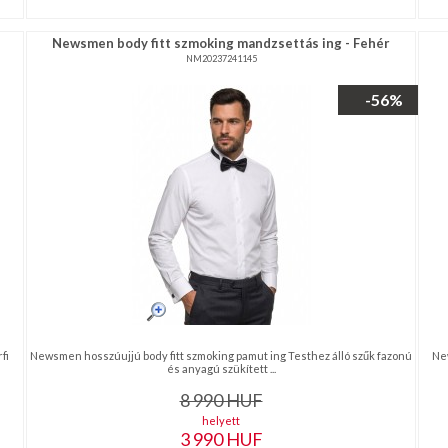
Newsmen body fitt szmoking mandzsettás ing - Fehér
NM20237241145
-56%
fi
Newsmen hosszúujjú body fitt szmoking pamut ing Testhez álló szűk fazonú
New
és anyagú szükített ...
8 990
HUF
helyett
3 990
HUF