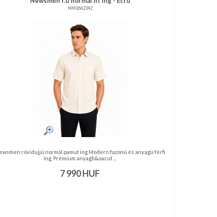
Newsmen r.u normál fit ing - Ecru
NM2662242
ewsmen rövidujjú normál pamut ing Modern fazonú és anyagú férfi
ing. Prémium anyagb&oacut ...
7 990
HUF