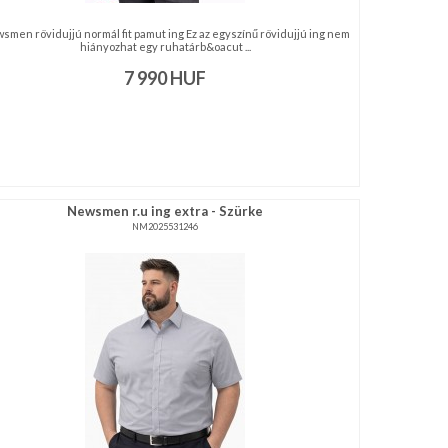
smen rövidujjú normál fit pamut ing Ez az egyszínű rövidujjú ing nem
hiányozhat egy ruhatárb&oacut ...
7 990
HUF
Newsmen r.u ing extra - Szürke
NM2025531246