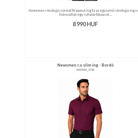
Newsmen rövidujjú normál fit pamut ing Ez az egyszínű rövidujjú ing 
hiányozhat egy ruhatárb&oacut ...
8 990
HUF
Newsmen r.u slim ing - Bordó
NMIMG_3726