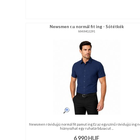
Newsmen r.u normál fit ing - Sötétkék
NMIMG1391
Newsmen rövidujjú normál fit pamut ing Ez az egyszínű rövidujjú ing 
hiányozhat egy ruhatárb&oacut ...
6 990
HUF