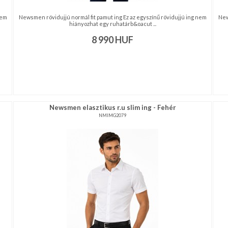
nem
Newsmen rövidujjú normál fit pamut ing Ez az egyszínű rövidujjú ing nem
New
hiányozhat egy ruhatárb&oacut ...
8 990
HUF
Newsmen elasztikus r.u slim ing - Fehér
NMIMG2079