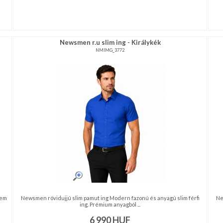
Newsmen r.u slim ing - Királykék
NMIMG_3772
nem
Newsmen rövidujjú slim pamut ing Modern fazonú és anyagú slim férfi
Ne
ing. Prémium anyagból ...
6 990
HUF