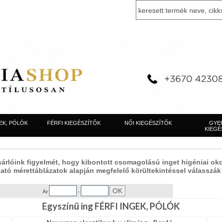
EK, PÓLÓK
FÉRFI KIEGÉSZÍTŐK
NŐI KIEGÉSZÍTŐK
GYE
KIEGÉ
sárlóink figyelmét, hogy kibontott csomagolású inget higéniai o
ható mérettáblázatok alapján megfelelő körültekintéssel válasszák
Ár
-
Egyszínű ing FÉRFI INGEK, PÓLÓK