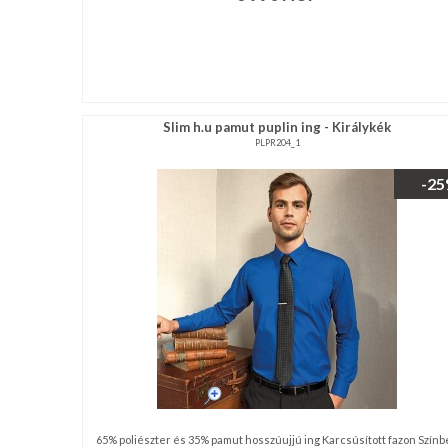
Slim h.u pamut puplin ing - Királykék
PLPR204_1
-2
65% poliészter és 35% pamut hosszúujjú ing Karcsúsított fazon Színb