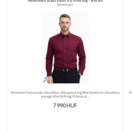
Newsmen elasztikus h.u slim ing - Bordó
NMIMG1627
Newsmen hosszúujjú elasztikus slim pamut ing Slim fazonú és elasztikus
N
anyagú slim férfi ing. Pr&eacut ...
7 990
HUF