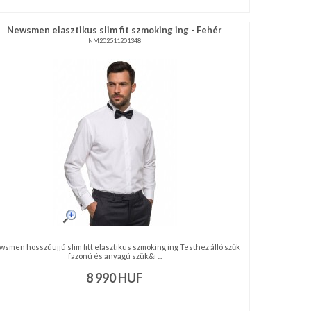
Newsmen elasztikus slim fit szmoking ing - Fehér
NM202511201348
smen hosszúujjú slim fitt elasztikus szmoking ing Testhez álló szűk
fazonú és anyagú szük&i ...
8 990
HUF