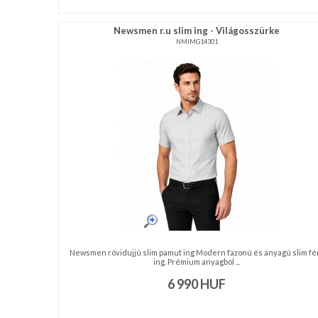
nyakkendő,
ing
Newsmen r.u slim ing - Világosszürke
készítés,
NMIMG14301
hímzés
Nyakkendő
viselési
tudnivalók
Newsmen rövidujjú slim pamut ing Modern fazonú és anyagú slim fér
ing. Prémium anyagból ...
6 990
HUF