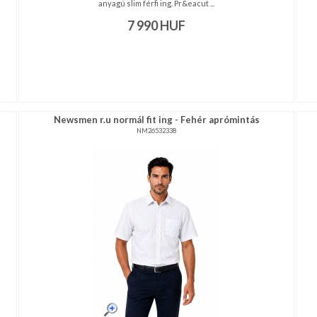
anyagú slim férfi ing. Pr&eacut ...
7 990
HUF
Newsmen r.u normál fit ing - Fehér aprómintás
NM26532338