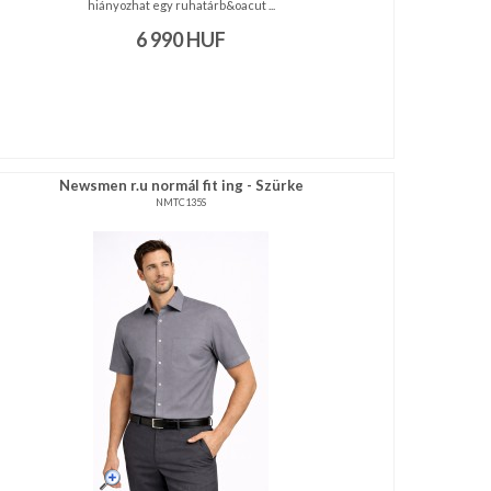
hiányozhat egy ruhatárb&oacut ...
6 990
HUF
Newsmen r.u normál fit ing - Szürke
NMTC135S