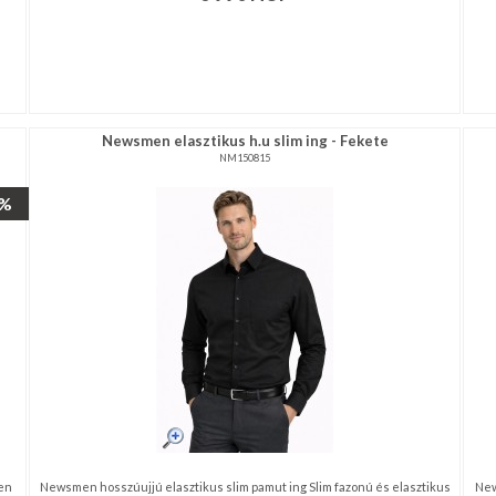
Newsmen elasztikus h.u slim ing - Fekete
NM150815
5%
en
Newsmen hosszúujjú elasztikus slim pamut ing Slim fazonú és elasztikus
New