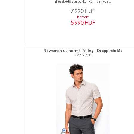
illeszkedő gombokkal. könnyen vas ...
7 990
HUF
helyett
5 990
HUF
Newsmen r.u normál fit ing - Drapp mintás
NM23532335