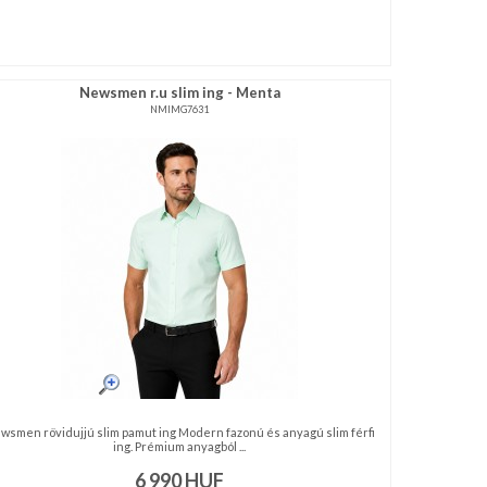
Newsmen r.u slim ing - Menta
NMIMG7631
wsmen rövidujjú slim pamut ing Modern fazonú és anyagú slim férfi
ing. Prémium anyagból ...
6 990
HUF