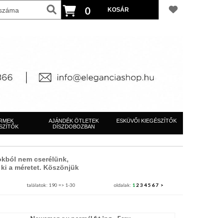
0
RMEK
AJÁNDÉK ÖTLETEK
ESKÜVŐI KIEGÉSZÍTŐK
SZÍTŐK
DÍSZDOBOZBAN
kokból nem
cserélünk,
 ki a méretet. Köszönjük
találatok: 190 => 1-30
oldalak:
1
2
3
4
5
6
7
>