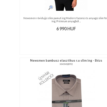
Newsmen rövidujjú slim pamut ing Modern fazonú és anyagú slim fér
ing. Prémium anyagból ...
6 990
HUF
Newsmen bambusz elasztikus r.u slim ing - Bézs
NMIMG8992