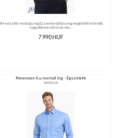
M extra fitt rövidujjú ing Ez a métertállású ing megfelelő erősebb,
nagyobb méretű úrak r&e ...
7 990
HUF
Newsmen h.u normál ing - Égszínkék
NM202110