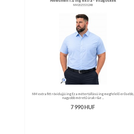
Newsmen r.u ing extra - Világoskék
NM2025531248
NAGYKERESKEDELEM
MÉRETTÁBLÁZAT
MUNKA-
ÉS
FORMARUHA
DÍSZDOBOZOS
TERMÉKEK
MOST
NM extra fitt rövidujjú ing Ez a métertállású ing megfelelő erősebb,
ÉRKEZETT!
nagyobb méretű úrak r&e ...
7 990
HUF
BALLAGÁSRA
Egyedi