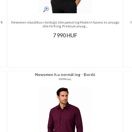
fi
Newsmen elasztikus rövidujjú slim pamut ing Modern fazonú és anyagú
N
slim férfi ing. Prémium anyag ...
7 990
HUF
Newsmen h.u normál ing - Bordó
NMWineL