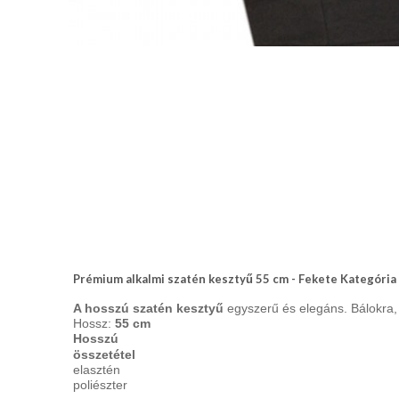
nyakkendő,
ing
készítés,
hímzés
Nyakkendő
viselési
tudnivalók
Prémium alkalmi szatén kesztyű 55 cm - Fekete Kategór
A hosszú szatén kesztyű
egyszerű és elegáns. Bálokra, 
Hossz:
55 cm
Hosszú
összetétel
elasztén
poliészter