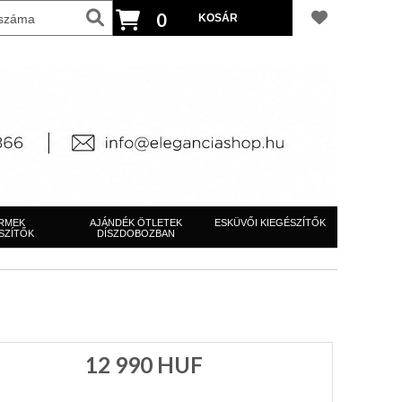
0
RMEK
AJÁNDÉK ÖTLETEK
ESKÜVŐI KIEGÉSZÍTŐK
SZÍTŐK
DÍSZDOBOZBAN
12 990
HUF