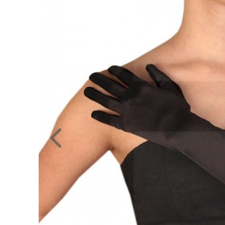
NAGYKERESKEDELEM
MÉRETTÁBLÁZAT
MUNKA-
ÉS
FORMARUHA
DÍSZDOBOZOS
TERMÉKEK
MOST
ÉRKEZETT!
BALLAGÁSRA
Egyedi