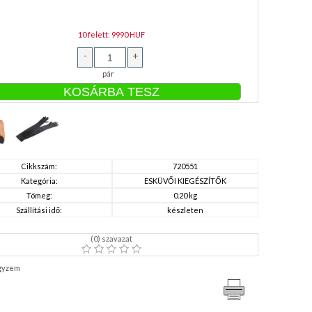
10 felett: 9990 HUF
-
+
pár
Cikkszám:
720551
Kategória:
ESKÜVŐI KIEGÉSZÍTŐK
Tömeg:
0.20 kg
Szállítási idő:
készleten
(
0
) szavazat
gyzem