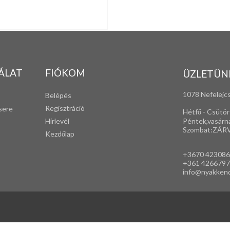
ÁLAT
FIÓKOM
ÜZLETÜN
1078 Nefelejcs
Belépés
Regisztráció
sere
Hétfő - Csütör
Péntek,vasárn
Hírlevél
Szombat:ZÁR
Kezdőlap
+3670 42308
+361 4266797
info@nyakken