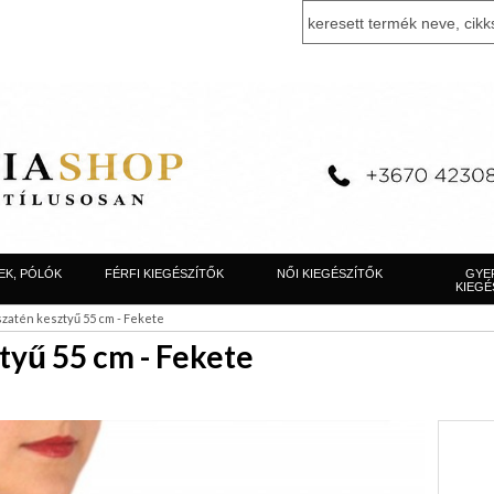
EK, PÓLÓK
FÉRFI KIEGÉSZÍTŐK
NŐI KIEGÉSZÍTŐK
GYE
KIEGÉ
szatén kesztyű 55 cm - Fekete
tyű 55 cm - Fekete