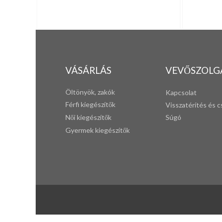
VÁSÁRLÁS
VEVŐSZOLG
Öltönyök, zakók
Kapcsolat
Férfi k
iegészítők
Visszatérítés és c
Női kiegészítők
Súgó
Gyermek kiegészítők