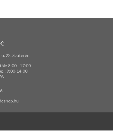
K:
 u. 22. Szuterén
tök: 8:00 - 17:00
ap,
: 9
:00-14:00
VA
66
doshop.hu