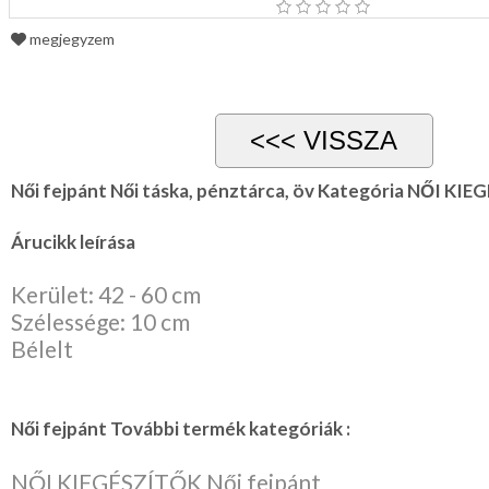
Karácsonyi
megjegyzem
csomagolás
NYARALÁSHOZ
Unisex
termék
Női fejpánt Női táska, pénztárca, öv Kategória NŐI KI
Árucikk leírása
Kerület: 42 - 60 cm
Szélessége: 10 cm
Bélelt
Női fejpánt További termék kategóriák :
NŐI KIEGÉSZÍTŐK Női fejpánt