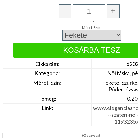
Narancs
Barna
-
+
/
Bézs
db
Fehér
Méret-Szín:
/
Ecru
Fekete
/
Grafit
Kék
/
Cikkszám:
620
Türkíz
Rózsaszín
Kategória:
Női táska, pé
/
Lila
Méret-Szín:
Fekete, Szürke,
Piros
Púderrózsas
/
Bordó
Tömeg:
0.20
Zöld
/
Link:
www.eleganciasho
Keki
--szaten-noi-
Arany
/
11932357
Ezüst
Extra
méretek
(
0
) szavazat