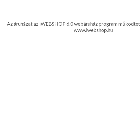
www.eleganciashop.hu - Az eleganciashop webáruház - igényes n
gyerek ruházati kiegészítők széles választékban, egyedi ny
készítése, hímzése, méretes öltönyök készítése nagyté
Az áruházat az iWEBSHOP 6.0 webáruház program működtet
www.iwebshop.hu