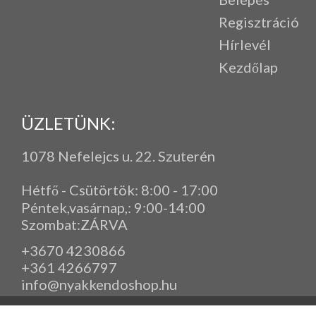
Regisztráció
Hírlevél
Kezdőlap
ÜZLETÜNK:
1078 Nefelejcs u. 22. Szuterén
Hétfő - Csütörtök: 8:00 - 17:00
Péntek,vasárnap,
: 9
:00-14:00
Szombat:ZÁRVA
+3670 4230866
+361 4266797
info@nyakkendoshop.hu