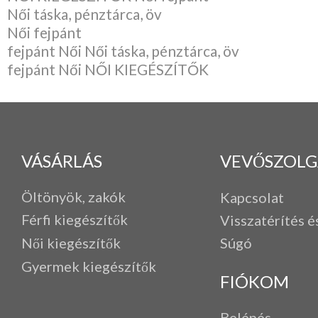
Női táska, pénztárca, öv
Női fejpánt
fejpánt Női Női táska, pénztárca, öv
fejpánt Női NŐI KIEGÉSZÍTŐK
VÁSÁRLÁS
VEVŐSZOLG
Öltönyök, zakók
Kapcsolat
Férfi k
iegészítők
Visszatérítés é
Női kiegészítők
Súgó
Gyermek kiegészítők
FIÓKOM
Belépés