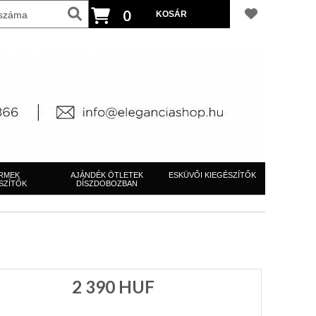
0
RMEK
AJÁNDÉK ÖTLETEK
ESKÜVŐI KIEGÉSZÍTŐK
SZÍTŐK
DÍSZDOBOZBAN
2 390
HUF