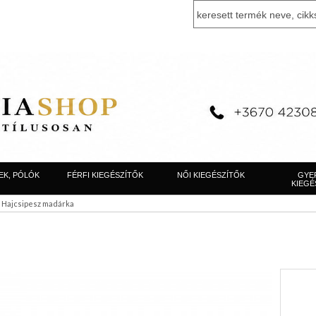
EK, PÓLÓK
FÉRFI KIEGÉSZÍTŐK
NŐI KIEGÉSZÍTŐK
GYE
KIEGÉ
>
Hajcsipesz madárka