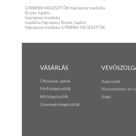
GYERMEK KIEGÉSZÍTŐK Hajcsipesz madárka
Ékszer, hajdísz
Hajcsipesz madárka
madárka Hajcsipesz Ékszer, hajdísz
Hajcsipesz madárka GYERMEK KIEGÉSZÍTŐK
VÁSÁRLÁS
VEVŐSZOLG
Öltönyök, zakók
Kapcsolat
Férfi k
iegészítők
Visszatérítés és c
Női kiegészítők
Súgó
Gyermek kiegészítők