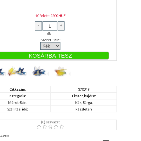
10 felett: 2200 HUF
-
+
db
Méret-Szín:
Cikkszám:
370349
Kategória:
Ékszer, hajdísz
Méret-Szín:
Kék, Sárga,
Szállítási idő:
készleten
(
0
) szavazat
gyzem