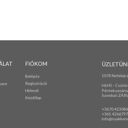
ÁLAT
FIÓKOM
ÜZLETÜN
1078 Nefelejcs
Belépés
Regisztráció
sere
Hétfő - Csütör
Péntek,vasárn
Hírlevél
Szombat:ZÁR
Kezdőlap
+3670 42308
+361 4266797
info@nyakken