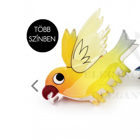
NAGYKERESKEDELEM
MÉRETTÁBLÁZAT
MUNKA-
ÉS
FORMARUHA
DÍSZDOBOZOS
TERMÉKEK
MOST
ÉRKEZETT!
BALLAGÁSRA
Egyedi