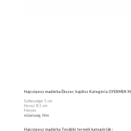
nyakkendő,
ing
készítés,
hímzés
Nyakkendő
viselési
tudnivalók
Hajcsipesz madárka Ékszer, hajdísz Kategória GYERMEK 
Szélessége: 5 cm
Hossz: 8,5 cm
Fényes
műanyag, fém
Hajcsipesz madárka További termék kategóriák :