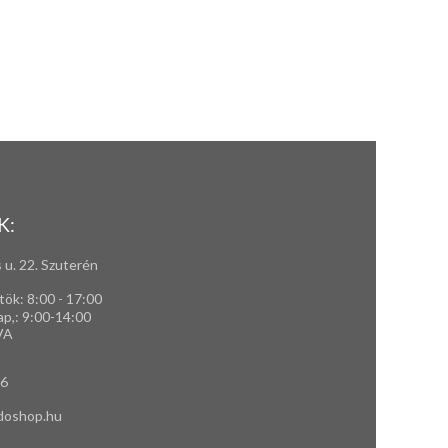
K:
 u. 22. Szuterén
tök: 8:00 - 17:00
ap,
: 9
:00-14:00
VA
66
doshop.hu