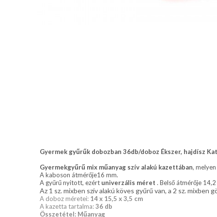
nyakkendő,
ing
készítés,
hímzés
Nyakkendő
viselési
tudnivalók
Gyermek gyűrűk dobozban 36db/doboz Ékszer, hajdísz K
Gyermekgyűrű mix
műanyag szív alakú kazettában
, melyen
A kaboson átmérője16 mm.
A gyűrű nyitott, ezért
univerzális méret
. Belső átmérője 14,
Az 1 sz. mixben szív alakú köves gyűrű van, a 2 sz. mixben 
A doboz méretei:
14 x 15,5 x 3,5 cm
A kazetta tartalma:
36 db
Összetétel: Műanyag