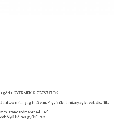
ategória GYERMEK KIEGÉSZÍTŐK
 átlátszó műanyag tető van. A gyűrűket műanyag kövek díszítik.
2 mm, standardméret 44 - 45.
gömbölyű köves gyűrű van.