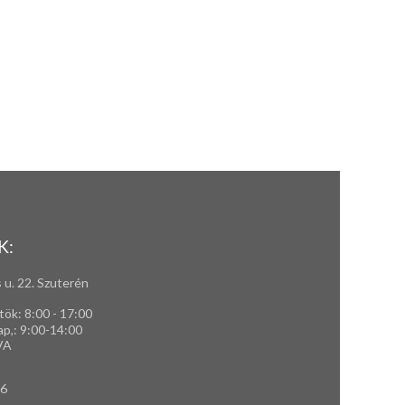
K:
 u. 22. Szuterén
tök: 8:00 - 17:00
ap,
: 9
:00-14:00
VA
66