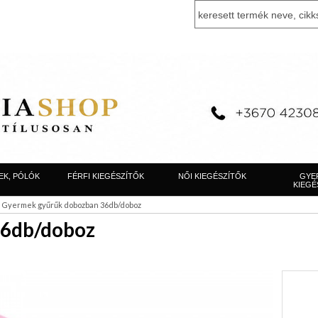
EK, PÓLÓK
FÉRFI KIEGÉSZÍTŐK
NŐI KIEGÉSZÍTŐK
GYE
KIEGÉ
>
Gyermek gyűrűk dobozban 36db/doboz
36db/doboz