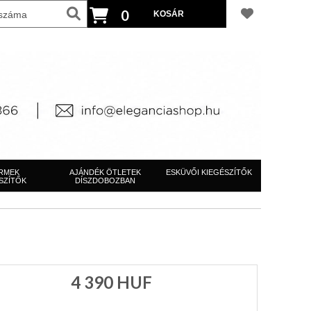
0
RMEK
AJÁNDÉK ÖTLETEK
ESKÜVŐI KIEGÉSZÍTŐK
SZÍTŐK
DÍSZDOBOZBAN
4 390
HUF