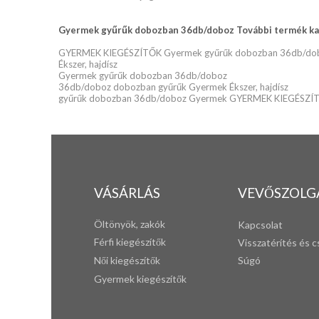
Gyermek gyűrűk dobozban 36db/doboz További termék kat
GYERMEK KIEGÉSZÍTŐK Gyermek gyűrűk dobozban 36db/do
Ékszer, hajdísz
Gyermek gyűrűk dobozban 36db/doboz
36db/doboz dobozban gyűrűk Gyermek Ékszer, hajdísz
gyűrűk dobozban 36db/doboz Gyermek GYERMEK KIEGÉSZÍ
VÁSÁRLÁS
VEVŐSZOLG
Öltönyök, zakók
Kapcsolat
Férfi k
iegészítők
Visszatérítés és c
Női kiegészítők
Súgó
Gyermek kiegészítők