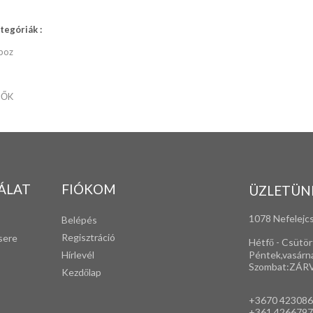
egóriák :
boz
TŐK
ÁLAT
FIÓKOM
ÜZLETÜN
1078 Nefelejcs
Belépés
Regisztráció
sere
Hétfő - Csütör
Péntek,vasárn
Hírlevél
Szombat:ZÁR
Kezdőlap
+3670 42308
+361 4266797