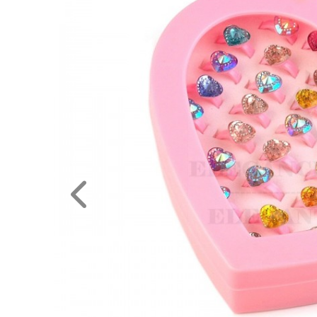
NAGYKERESKEDELEM
MÉRETTÁBLÁZAT
MUNKA-
ÉS
FORMARUHA
DÍSZDOBOZOS
TERMÉKEK
MOST
ÉRKEZETT!
BALLAGÁSRA
Egyedi