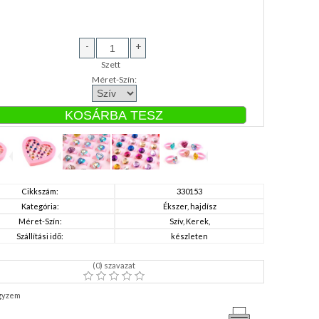
-
+
Szett
Méret-Szín:
Cikkszám:
330153
Kategória:
Ékszer, hajdísz
Méret-Szín:
Szív, Kerek,
Szállítási idő:
készleten
(
0
) szavazat
gyzem