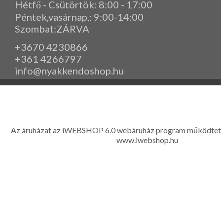
Hétfő - Csütörtök: 8:00 - 17:00
Péntek,vasárnap,
: 9
:00-14:00
Szombat:ZÁRVA
+3670 4230866
+361 4266797
info@nyakkendoshop.hu
www.eleganciashop.hu - Az eleganciashop webáruház - igényes n
gyerek ruházati kiegészítők széles választékban, egyedi ny
készítése, hímzése, méretes öltönyök készítése nagyté
Az áruházat az iWEBSHOP 6.0 webáruház program működtet
www.iwebshop.hu