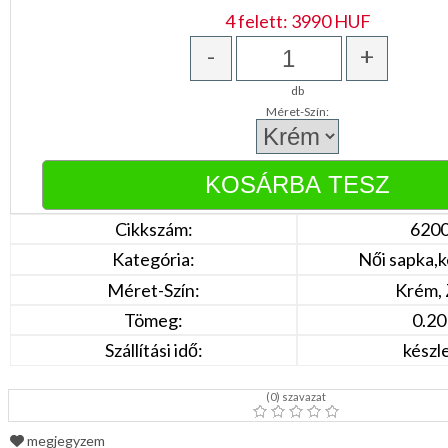
Narancs
4 felett: 3990 HUF
Barna
/
-
+
Bézs
Fehér
/
db
Ecru
Méret-Szín:
Fekete
/
Grafit
Kék
/
Türkíz
Rózsaszín
Cikkszám:
620
/
Kategória:
Női sapka,k
Lila
Piros
Méret-Szín:
Krém, 
/
Bordó
Tömeg:
0.20
Zöld
/
Szállítási idő:
készl
Keki
Arany
/
(
0
) szavazat
Ezüst
Extra
megjegyzem
méretek