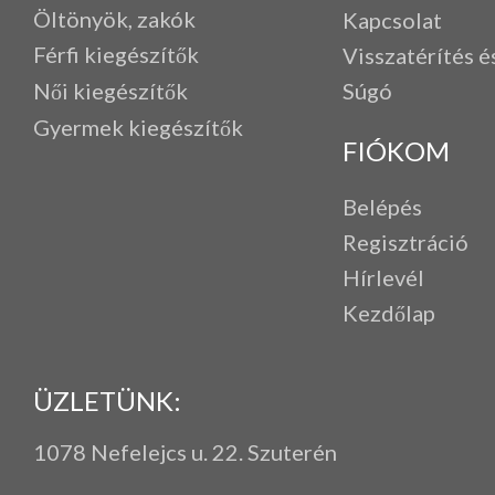
Öltönyök, zakók
Kapcsolat
Férfi k
iegészítők
Visszatérítés é
Női kiegészítők
Súgó
Gyermek kiegészítők
FIÓKOM
Belépés
Regisztráció
Hírlevél
Kezdőlap
ÜZLETÜNK:
1078 Nefelejcs u. 22. Szuterén