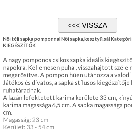
Karácsonyi
csomagolás
NYARALÁSHOZ
Unisex
Női téli sapka pomponnal Női sapka,kesztyű,sál Kategór
termék
KIEGÉSZÍTŐK
A nagy pomponos csíkos sapka ideális kiegészítő
napokra. Kellemesen puha , visszahajtott széle 
megerősítve. A pompon hűen utánozza a valódi
Játékos és divatos, a sapka stílusos kiegészítője 
ruhatáradnak.
A lazán lefektetett karima kerülete 33 cm, kiny
karima magassága 6,5 cm. A sapka magassága p
cm.
Magasság: 23 cm
Kerület: 33 - 54 cm