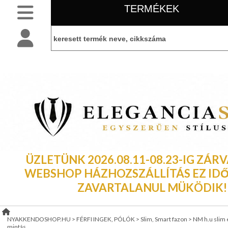
TERMÉKEK
SLIM
NYAKKENDŐK
BELÉPÉS
belépés
NORMÁL
NYAKKENDŐK
KEZDŐLAP
regisztráció
FÉRFI
INGEK,
PÓLÓK
információ
LEÁRAZÁS
Hosszúujjú
ing
ÜZLETÜNK 2026.08.11-08.23-IG ZÁRV
TÁJÉKOZTATÓ
Rövidujjú
ing
WEBSHOP HÁZHOZSZÁLLÍTÁS EZ IDŐ 
(ÁSZF)
ZAVARTALANUL MÜKÖDIK!
Normál
fazon
VISZONTELADÓI
Slim,
IGÉNY
NYAKKENDOSHOP.HU
>
FÉRFI INGEK, PÓLÓK
>
Slim, Smart fazon
>
NM h.u slim e
Smart
mintás