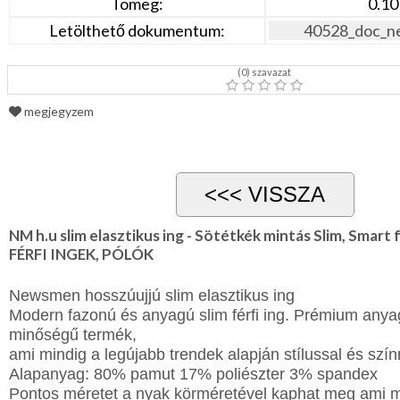
Tömeg:
0.10
Letölthető dokumentum:
40528_doc_n
(
0
) szavazat
megjegyzem
NM h.u slim elasztikus ing - Sötétkék mintás Slim, Smart
FÉRFI INGEK, PÓLÓK
Newsmen hosszúujjú slim elasztikus ing
Modern fazonú és anyagú slim férfi ing.
Prémium anyagb
minőségű termék,
ami mindig a legújabb trendek alapján
stílussal és szín
Alapanyag: 80% pamut 17% poliészter 3% spandex
Pontos méretet a nyak körméretével kaphat meg ami 