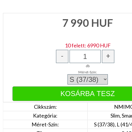
Türkíz
Rózsaszín
/
Lila
7 990
HUF
Piros
/
Bordó
Zöld
/
10 felett: 6990 HUF
Keki
Arany
-
+
/
Ezüst
Extra
db
méretek
Méret-Szín:
Karácsonyi
csomagolás
NYARALÁSHOZ
Cikkszám:
NMIMG
Unisex
Kategória:
Slim, Sma
termék
Méret-Szín:
S (37/38), L (41/