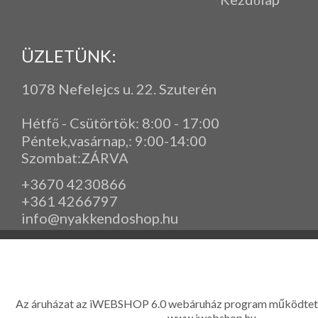
ÜZLETÜNK:
1078 Nefelejcs u. 22. Szuterén
Hétfő - Csütörtök: 8:00 - 17:00
Péntek,vasárnap,
: 9
:00-14:00
Szombat:ZÁRVA
+3670 4230866
+361 4266797
info@nyakkendoshop.hu
www.eleganciashop.hu - Az eleganciashop webáruház - igényes n
gyerek ruházati kiegészítők széles választékban, egyedi ny
készítése, hímzése, méretes öltönyök készítése nagyté
Az áruházat az iWEBSHOP 6.0 webáruház program működtet
www.iwebshop.hu