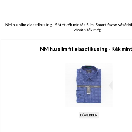
NM h.u slim elasztikus ing - Sötétkék mintás Slim, Smart fazon vásárló
vásárolták még:
NM h.u slim fit elasztikus ing - Kék min
BŐVEBBEN