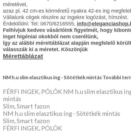
méretével,
azaz pl. 42 cm-es körméretű nyakra 42-es ing megfelel
Vállalunk cégek részére az ingekre logózást, hímzést.
Érdeklődni: Tel: 0670/6216555,
info@eleganciashop.
Felhívjuk kedves vásárlóink figyelmét, hogy kibon
inget higéniai okokból nem
cserélünk,
így az alábbi mérettáblázat alapján megfelelő körül
válasszák ki a méretet. Köszönjük
Mérettáblázat
NM h.u slim elasztikus ing - Sötétkék mintás További ter
FÉRFI INGEK, PÓLÓK NM h.u slim elasztikus ing
mintás
Slim, Smart fazon
NM h.u slim elasztikus ing - Sötétkék mintás
Slim, Smart fazon
FÉRFI INGEK, PÓLÓK