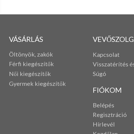
VÁSÁRLÁS
VEVŐSZOLG
Öltönyök, zakók
Kapcsolat
Férfi k
iegészítők
Visszatérítés é
Női kiegészítők
Súgó
Gyermek kiegészítők
FIÓKOM
Belépés
Regisztráció
Hírlevél
Kezdőlap