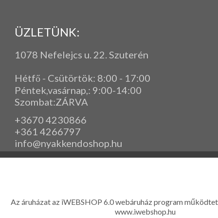
ÜZLETÜNK:
1078 Nefelejcs u. 22. Szuterén
Hétfő - Csütörtök: 8:00 - 17:00
Péntek,vasárnap,
: 9
:00-14:00
Szombat:ZÁRVA
+3670 4230866
+361 4266797
info@nyakkendoshop.hu
www.eleganciashop.hu - Az eleganciashop webáruház - igényes n
gyerek ruházati kiegészítők széles választékban, egyedi ny
készítése, hímzése, méretes öltönyök készítése nagyté
Az áruházat az iWEBSHOP 6.0 webáruház program működtet
www.iwebshop.hu