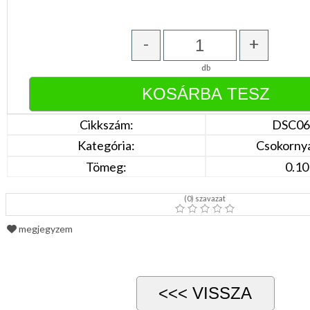
Türkíz
Rózsaszín
/
-
+
Lila
Piros
/
db
Bordó
Zöld
/
Keki
Arany
Cikkszám:
DSC06
/
Kategória:
Csokorny
Ezüst
Extra
Tömeg:
0.10
méretek
Karácsonyi
(
0
) szavazat
csomagolás
NYARALÁSHOZ
megjegyzem
Unisex
termék