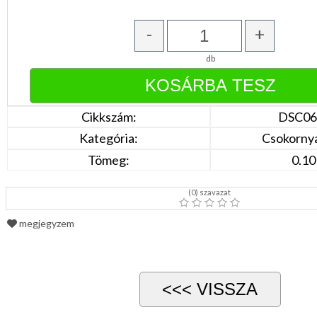
Türkíz
Rózsaszín
/
-
+
Lila
Piros
db
/
Bordó
Zöld
/
Keki
Cikkszám:
DSC06
Arany
/
Kategória:
Csokorny
Ezüst
Extra
Tömeg:
0.10
méretek
Karácsonyi
(
0
) szavazat
csomagolás
megjegyzem
NYARALÁSHOZ
Unisex
termék