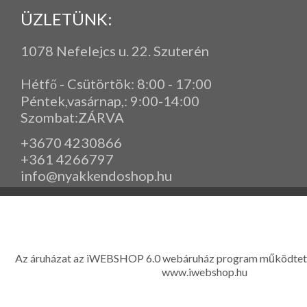
ÜZLETÜNK:
1078 Nefelejcs u. 22. Szuterén
Hétfő - Csütörtök: 8:00 - 17:00
Péntek,vasárnap,
: 9
:00-14:00
Szombat:ZÁRVA
+3670 4230866
+361 4266797
info@nyakkendoshop.hu
www.eleganciashop.hu - Az eleganciashop webáruház - igényes n
gyerek ruházati kiegészítők széles választékban, egyedi ny
készítése, hímzése, méretes öltönyök készítése nagyté
Az áruházat az iWEBSHOP 6.0 webáruház program működtet
www.iwebshop.hu