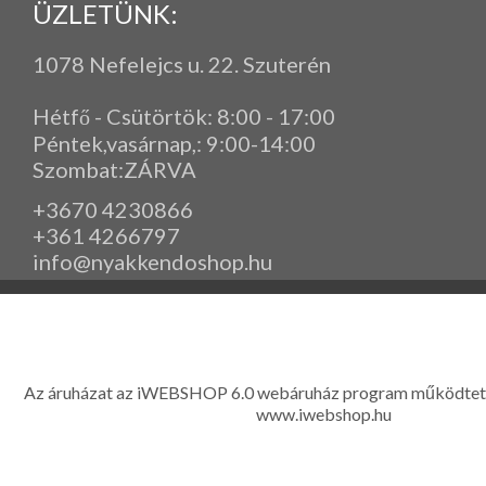
ÜZLETÜNK:
1078 Nefelejcs u. 22. Szuterén
Hétfő - Csütörtök: 8:00 - 17:00
Péntek,vasárnap,
: 9
:00-14:00
Szombat:ZÁRVA
+3670 4230866
+361 4266797
info@nyakkendoshop.hu
www.eleganciashop.hu - Az eleganciashop webáruház - igényes n
gyerek ruházati kiegészítők széles választékban, egyedi ny
készítése, hímzése, méretes öltönyök készítése nagyté
Az áruházat az iWEBSHOP 6.0 webáruház program működtet
www.iwebshop.hu