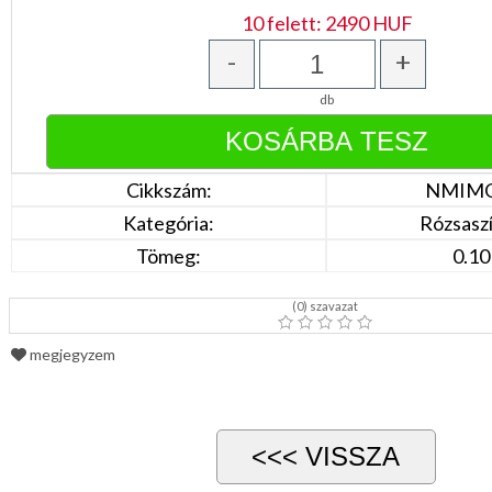
10 felett: 2490 HUF
-
+
db
Cikkszám:
NMIMG
Kategória:
Rózsaszín
Tömeg:
0.10
(
0
) szavazat
megjegyzem