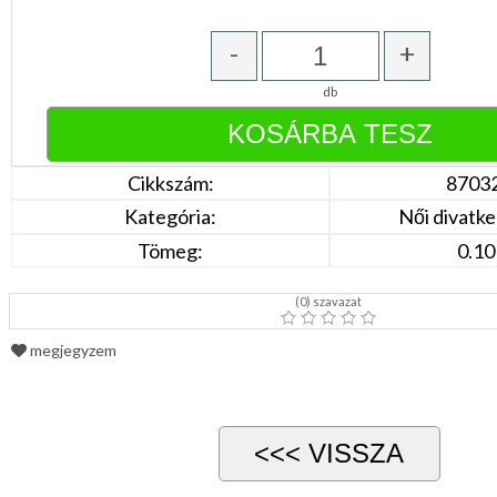
Narancs
Barna
/
-
+
Bézs
Fehér
db
/
Ecru
Fekete
/
Grafit
Cikkszám:
8703
Kék
/
Kategória:
Női divatke
Türkíz
Rózsaszín
Tömeg:
0.10
/
Lila
Piros
(
0
) szavazat
/
Bordó
megjegyzem
Zöld
/
Keki
Arany
/
Ezüst
Extra
méretek