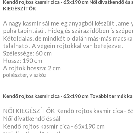
Kendő rojtos kasmir cica - 65x190 cm Női divatkendő és 
Karácsonyi
KIEGÉSZÍTŐK
csomagolás
A nagy kasmír sál meleg anyagból készült , ame
NYARALÁSHOZ
puha tapintású . Hideg és száraz időben is szépe
Kétoldalas, de mindkét oldalán más-más macsk
Unisex
termék
található . A végein rojtokkal van befejezve .
Szélessége: 60 cm
Hossz: 190 cm
A rojtok hossza: 2 cm
poliészter, viszkóz
Kendő rojtos kasmir cica - 65x190 cm További termék ka
NŐI KIEGÉSZÍTŐK Kendő rojtos kasmir cica - 
Női divatkendő és sál
Kendő rojtos kasmir cica - 65x190 cm