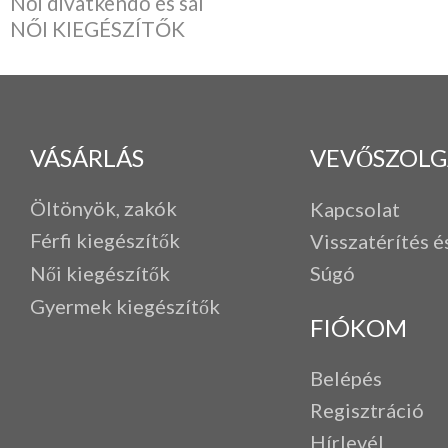
Női divatkendő és sál
NŐI KIEGÉSZÍTŐK
VÁSÁRLÁS
VEVŐSZOLG
Öltönyök, zakók
Kapcsolat
Férfi k
iegészítők
Visszatérítés é
Női kiegészítők
Súgó
Gyermek kiegészítők
FIÓKOM
Belépés
Regisztráció
Hírlevél