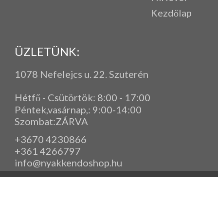
Kezdőlap
ÜZLETÜNK:
1078 Nefelejcs u. 22. Szuterén
Hétfő - Csütörtök: 8:00 - 17:00
Péntek,vasárnap,
: 9
:00-14:00
Szombat:ZÁRVA
+3670 4230866
+361 4266797
info@nyakkendoshop.hu
www.eleganciashop.hu - Az eleganciashop webáruház - igényes n
gyerek ruházati kiegészítők széles választékban, egyedi ny
készítése, hímzése, méretes öltönyök készítése nagyté