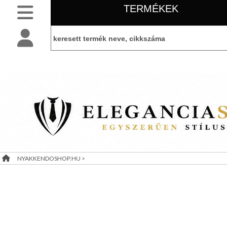
TERMÉKEK
SLIM
NYAKKENDŐK
BELÉPÉS
belépés
NORMÁL
NYAKKENDŐK
KEZDŐLAP
regisztráció
FÉRFI
INGEK,
PÓLÓK
információ
LEÁRAZÁS
FÉRFI
KIEGÉSZÍTŐK
NYAKKENDOSHOP.HU
>
TÁJÉKOZTATÓ
NŐI
KIEGÉSZÍTŐK
(ÁSZF)
GYERMEK
KIEGÉSZÍTŐK
VISZONTELADÓI
AJÁNDÉK
IGÉNY
ÖTLETEK