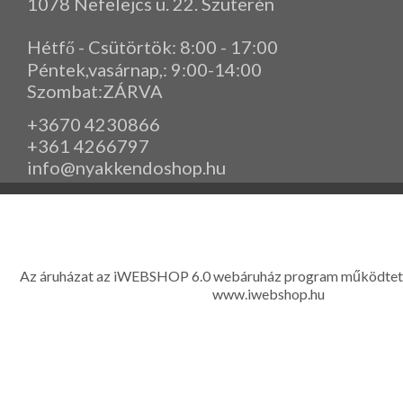
1078 Nefelejcs u. 22. Szuterén
Hétfő - Csütörtök: 8:00 - 17:00
Péntek,vasárnap,
: 9
:00-14:00
Szombat:ZÁRVA
+3670 4230866
+361 4266797
info@nyakkendoshop.hu
www.eleganciashop.hu - Az eleganciashop webáruház - igényes n
gyerek ruházati kiegészítők széles választékban, egyedi ny
készítése, hímzése, méretes öltönyök készítése nagyté
Az áruházat az iWEBSHOP 6.0 webáruház program működtet
www.iwebshop.hu