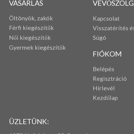
VÁSÁRLÁS
VEVŐSZOLG
Öltönyök, zakók
Kapcsolat
Férfi k
iegészítők
Visszatérítés é
Női kiegészítők
Súgó
Gyermek kiegészítők
FIÓKOM
Belépés
Regisztráció
Hírlevél
Kezdőlap
ÜZLETÜNK: