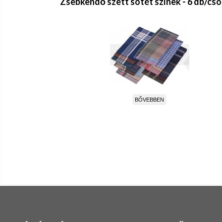
Zsebkendő szett sötét színek - 6 db/cs
BŐVEBBEN