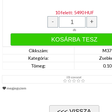
Türkíz
Rózsaszín
/
10 felett: 5490 HUF
Lila
Piros
-
+
/
Bordó
db
Zöld
/
Keki
Arany
/
Cikkszám:
M37
Ezüst
Extra
Kategória:
Zsebk
méretek
Tömeg:
0.10
Karácsonyi
csomagolás
(
0
) szavazat
NYARALÁSHOZ
megjegyzem
Unisex
termék