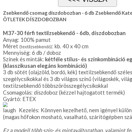
Zsebkendő csomag díszdobozban - 6 db Zsebkendő Ka
ÖTLETEK DÍSZDOBOZBAN
M37-30 férfi textilzsebkendő - 6db, díszdobozban
Anyag: 100% pamut
Méret
: kb. 40 x 40 cm
(textilzsebkendő)
Mennyiség: 6 db / doboz
Színek és minták:
kétféle stílus- és színkombináció 
(klasszikusan elegáns kombináció)
3 db sötét (olajzöld, bordó, kék) textilzsebkendő széle
szegélycsíkokkal és 3 db világos színű (világoskék, vilá
textilzsebkendő többszörösszegélycsíkokkal
Csomagolás: díszdoboz (kézzel hajtogatott termék)
Gyártó: ETEX
Kezelés: Könnyen kezelhető, nem igényel külö
(magas hőfokon mosható, vasalható, szárítógépben szá
Ez a modell több szín- és mintaváltozatban, valamint fe