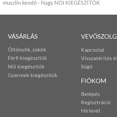
muszlin kendő - Nagy NŐI KIEGÉSZÍTŐK
VÁSÁRLÁS
VEVŐSZOLG
Öltönyök, zakók
Kapcsolat
Férfi k
iegészítők
Visszatérítés é
Női kiegészítők
Súgó
Gyermek kiegészítők
FIÓKOM
Belépés
Regisztráció
Hírlevél