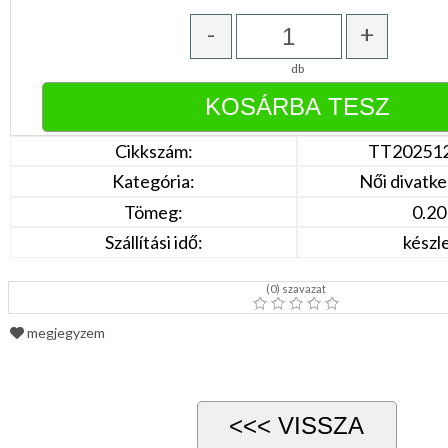
Narancs
Barna
-
+
/
Bézs
db
Fehér
/
Ecru
Fekete
/
Cikkszám:
TT20251
Grafit
Kék
Kategória:
Női divatke
/
Türkíz
Tömeg:
0.20
Rózsaszín
Szállítási idő:
készl
/
Lila
Piros
(
0
) szavazat
/
Bordó
Zöld
megjegyzem
/
Keki
Arany
/
Ezüst
Extra
méretek