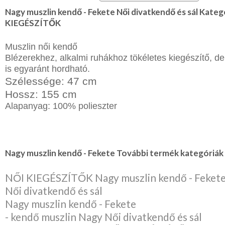
Nagy muszlin kendő - Fekete Női divatkendő és sál Kateg
Karácsonyi
csomagolás
KIEGÉSZÍTŐK
NYARALÁSHOZ
Muszlin női kendő
Blézerekhez, alkalmi ruhákhoz tökéletes kiegészítő, d
Unisex
is egyaránt hordható.
termék
Szélessége: 47 cm
Hossz: 155 cm
Alapanyag: 100% polieszter
Nagy muszlin kendő - Fekete További termék kategóriák 
NŐI KIEGÉSZÍTŐK Nagy muszlin kendő - Feket
Női divatkendő és sál
Nagy muszlin kendő - Fekete
- kendő muszlin Nagy Női divatkendő és sál