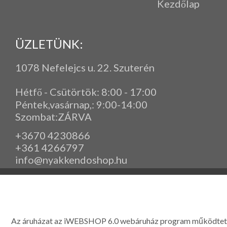
Kezdőlap
ÜZLETÜNK:
1078 Nefelejcs u. 22. Szuterén
Hétfő - Csütörtök: 8:00 - 17:00
Péntek,vasárnap,
: 9
:00-14:00
Szombat:ZÁRVA
+3670 4230866
+361 4266797
info@nyakkendoshop.hu
www.eleganciashop.hu - Az eleganciashop webáruház - igényes n
gyerek ruházati kiegészítők széles választékban, egyedi ny
készítése, hímzése, méretes öltönyök készítése nagyté
Az áruházat az iWEBSHOP 6.0 webáruház program működtet