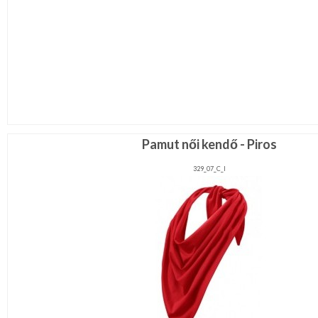
Pamut női kendő - Piros
329_07_C_l