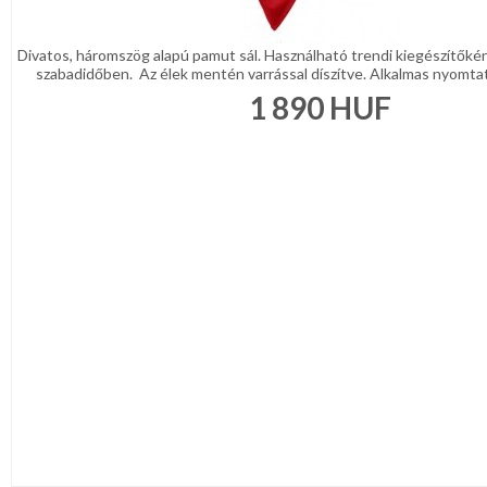
Divatos, háromszög alapú pamut sál. Használható trendi kiegészítőké
szabadidőben. Az élek mentén varrással díszítve. Alkalmas nyomtat
1 890
HUF