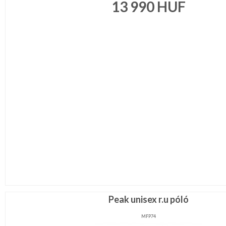
13 990
HUF
Peak unisex r.u póló
MFP74