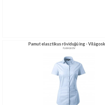
Karácsonyi
csomagolás
NYARALÁSHOZ
Unisex
termék
Pamut elasztikus rövidujjú ing - Világos
FLASH2615V