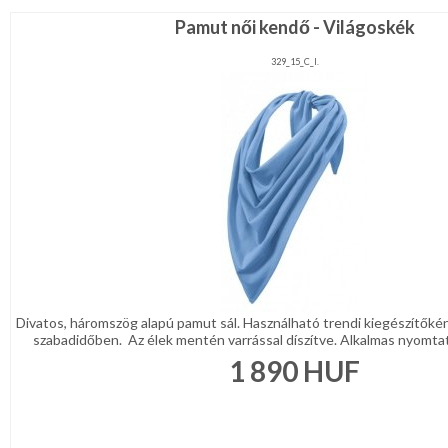
Pamut női kendő - Világoskék
329_15_C_l.
Divatos, háromszög alapú pamut sál. Használható trendi kiegészítőké
szabadidőben. Az élek mentén varrással díszítve. Alkalmas nyomtat
1 890
HUF