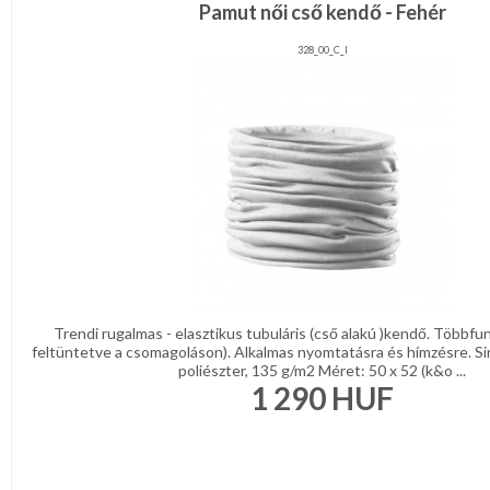
Pamut női cső kendő - Fehér
328_00_C_l
Trendi rugalmas - elasztikus tubuláris (cső alakú )kendő. Többfun
feltüntetve a csomagoláson). Alkalmas nyomtatásra és hímzésre. Si
poliészter, 135 g/m2 Méret: 50 x 52 (k&o ...
1 290
HUF