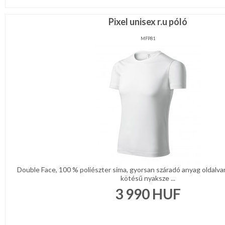
Pixel unisex r.u póló
MFP81
Double Face, 100 % poliészter sima, gyorsan száradó anyag oldalva
kötésű nyaksze ...
3 990
HUF