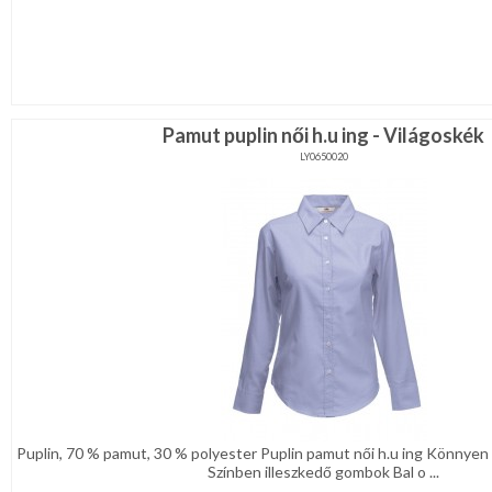
Pamut puplin női h.u ing - Világoskék
LY0650020
Puplin, 70 % pamut, 30 % polyester Puplin pamut női h.u ing Könnyen
Színben illeszkedő gombok Bal o ...