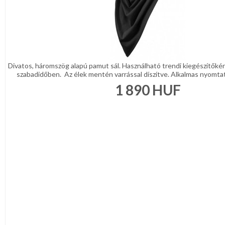
Divatos, háromszög alapú pamut sál. Használható trendi kiegészítőké
szabadidőben. Az élek mentén varrással díszítve. Alkalmas nyomtat
1 890
HUF