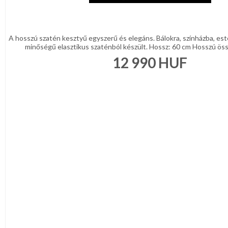
A hosszú szatén kesztyű egyszerű és elegáns. Bálokra, színházba, esté
minőségű elasztikus szaténból készült. Hossz: 60 cm Hosszú össze
12 990
HUF