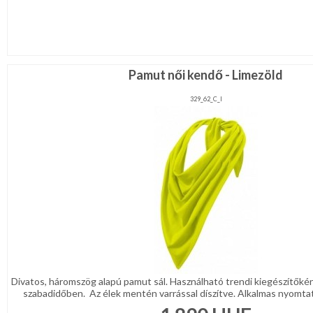
Pamut női kendő - Limezöld
329_62_C_l
Divatos, háromszög alapú pamut sál. Használható trendi kiegészítőké
szabadidőben. Az élek mentén varrással díszítve. Alkalmas nyomtat