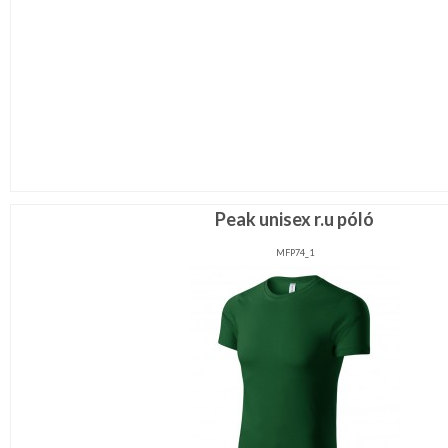
Peak unisex r.u póló
MFP74_1