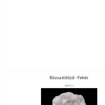
Rózsa kitűző - Fehér
230977_2