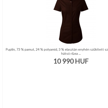
Narancs
Barna
/
Bézs
Fehér
/
Ecru
Fekete
/
Grafit
Kék
/
Puplin, 73 % pamut, 24 % polyamid, 3 % elasztán enyhén szűkített sza
Türkíz
hátsó r&ea ...
Rózsaszín
/
10 990
HUF
Lila
Piros
/
Bordó
Zöld
/
Keki
Arany
/
Ezüst
Extra
méretek