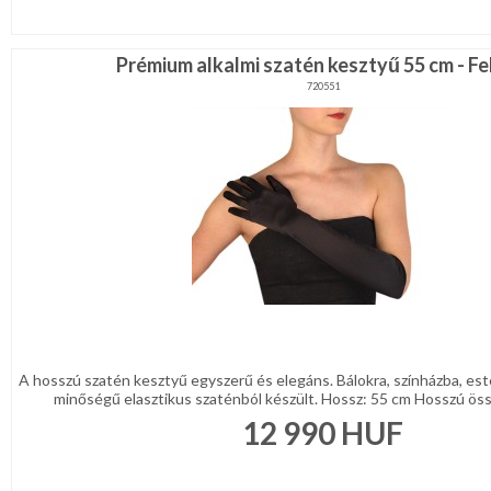
Prémium alkalmi szatén kesztyű 55 cm - F
720551
A hosszú szatén kesztyű egyszerű és elegáns. Bálokra, színházba, esté
minőségű elasztikus szaténból készült. Hossz: 55 cm Hosszú össze
12 990
HUF