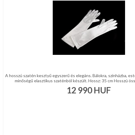
A hosszú szatén kesztyű egyszerű és elegáns. Bálokra, színházba, esté
minőségű elasztikus szaténból készült. Hossz: 35 cm Hosszú össze
12 990
HUF