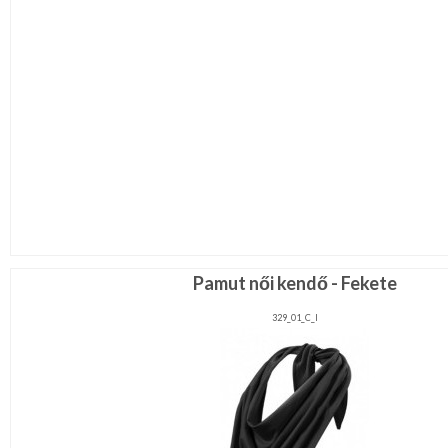
Pamut női kendő - Fekete
329_01_C_l