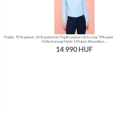
Puplin, 70 % pamut, 30 % polyester Puplin pamut női h.u ing 70% pam
Oxford anyag Fehér 130 gsm Klasszikus ...
14 990
HUF