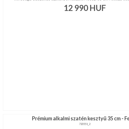
12 990
HUF
Prémium alkalmi szatén kesztyű 35 cm - F
720551_2