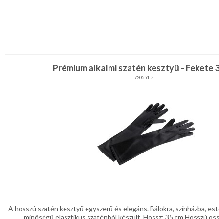
Prémium alkalmi szatén kesztyű - Fekete 
720551_3
A hosszú szatén kesztyű egyszerű és elegáns. Bálokra, színházba, esté
minőségű elasztikus szaténból készült. Hossz: 35 cm Hosszú össze