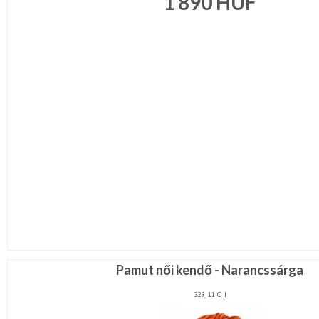
1 890
HUF
Pamut női kendő - Narancssárga
329_11_C_l