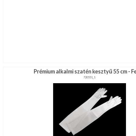
Prémium alkalmi szatén kesztyű 55 cm - F
720551_1