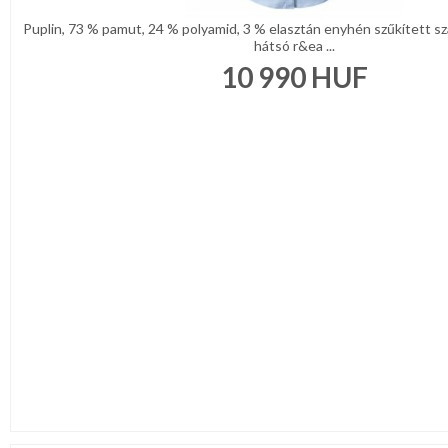
Puplin, 73 % pamut, 24 % polyamid, 3 % elasztán enyhén szűkített sza
hátsó r&ea ...
10 990
HUF